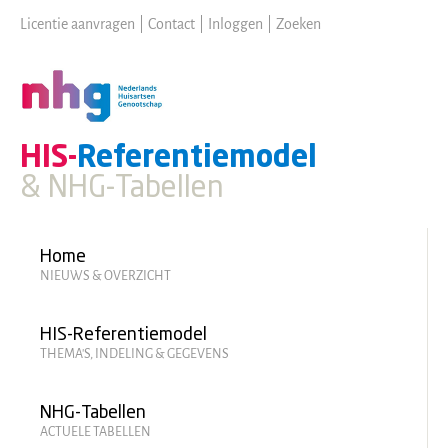
Skip
Licentie aanvragen
|
Contact
|
Inloggen
|
Zoeken
to
main
content
HIS-
Referentiemodel
& NHG-Tabellen
Hoofdmenu
Home
NIEUWS & OVERZICHT
HIS-Referentiemodel
THEMA'S, INDELING & GEGEVENS
NHG-Tabellen
ACTUELE TABELLEN