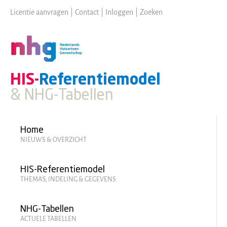
Skip
Licentie aanvragen
|
Contact
|
Inloggen
|
Zoeken
to
main
content
HIS-
Referentiemodel
& NHG-Tabellen
Hoofdmenu
Home
NIEUWS & OVERZICHT
HIS-Referentiemodel
THEMA'S, INDELING & GEGEVENS
NHG-Tabellen
ACTUELE TABELLEN