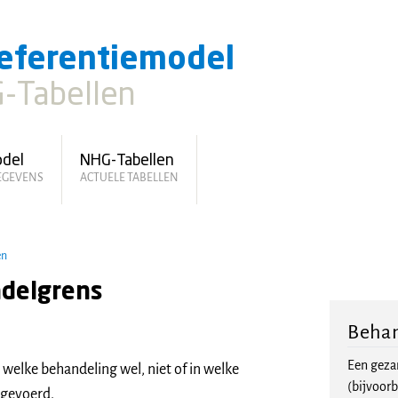
eferentiemodel
-Tabellen
odel
NHG-Tabellen
GEGEVENS
ACTUELE TABELLEN
en
delgrens
Beha
Een gezam
elke behandeling wel, niet of in welke
(bijvoorb
tgevoerd.