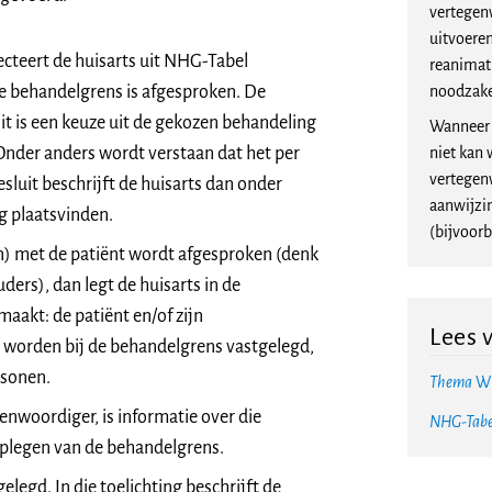
vertegen
uitvoere
ecteert de huisarts uit NHG-Tabel
reanimat
 behandelgrens is afgesproken. De
noodzake
 Dit is een keuze uit de gekozen behandeling
Wanneer 
. Onder anders wordt verstaan dat het per
niet kan
vertegen
 besluit beschrijft de huisarts dan onder
aanwijzi
g plaatsvinden.
(bijvoorb
n) met de patiënt wordt afgesproken (denk
ders), dan legt de huisarts in de
aakt: de patiënt en/of zijn
Lees 
worden bij de behandelgrens vastgelegd,
rsonen.
Thema
Wi
enwoordiger, is informatie over die
NHG-Tabe
dplegen van de behandelgrens.
elegd. In die toelichting beschrijft de