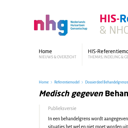
Skip
to
HIS-
R
main
content
& NHG
Hoofdmenu
Home
HIS-Referentiem
NIEUWS & OVERZICHT
THEMA'S, INDELING & 
Home
Referentiemodel
Dossierdeel Behandelgrenz
Medisch gegeven
Behan
Publieksversie
In een behandelgrens wordt aangegeven w
situaties het wel en niet moet worden ui