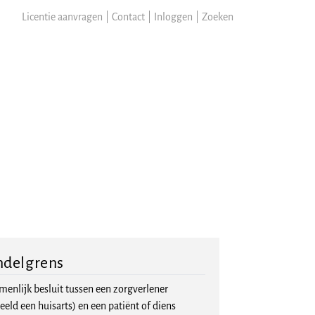
Licentie aanvragen
|
Contact
|
Inloggen
|
Zoeken
ndelgrens
enlijk besluit tussen een zorgverlener
eeld een huisarts) en een patiënt of diens