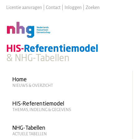
Skip
Licentie aanvragen
|
Contact
|
Inloggen
|
Zoeken
to
main
content
HIS-
Referentiemodel
& NHG-Tabellen
Hoofdmenu
Home
NIEUWS & OVERZICHT
HIS-Referentiemodel
THEMA'S, INDELING & GEGEVENS
NHG-Tabellen
ACTUELE TABELLEN