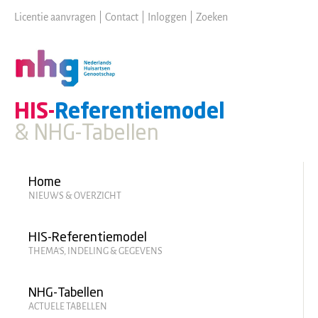
Skip
Licentie aanvragen
|
Contact
|
Inloggen
|
Zoeken
to
main
content
HIS-
Referentiemodel
& NHG-Tabellen
Hoofdmenu
Home
NIEUWS & OVERZICHT
HIS-Referentiemodel
THEMA'S, INDELING & GEGEVENS
NHG-Tabellen
ACTUELE TABELLEN