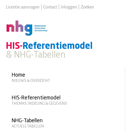
Skip
Licentie aanvragen
|
Contact
|
Inloggen
|
Zoeken
to
main
content
HIS-
Referentiemodel
& NHG-Tabellen
Hoofdmenu
Home
NIEUWS & OVERZICHT
HIS-Referentiemodel
THEMA'S, INDELING & GEGEVENS
NHG-Tabellen
ACTUELE TABELLEN