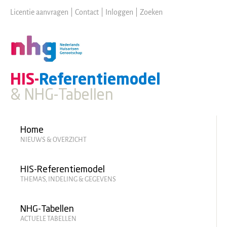
Skip
Licentie aanvragen
|
Contact
|
Inloggen
|
Zoeken
to
main
content
HIS-
Referentiemodel
& NHG-Tabellen
Hoofdmenu
Home
NIEUWS & OVERZICHT
HIS-Referentiemodel
THEMA'S, INDELING & GEGEVENS
NHG-Tabellen
ACTUELE TABELLEN