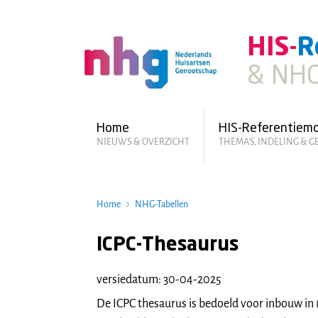
Skip
to
HIS-
R
main
content
& NHG
Hoofdmenu
Home
HIS-Referentiem
NIEUWS & OVERZICHT
THEMA'S, INDELING & 
Home
NHG-Tabellen
ICPC-Thesaurus
versiedatum: 30-04-2025
De ICPC thesaurus is bedoeld voor inbouw in