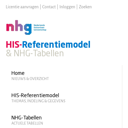
Skip
Licentie aanvragen
|
Contact
|
Inloggen
|
Zoeken
to
main
content
HIS-
Referentiemodel
& NHG-Tabellen
Hoofdmenu
Home
NIEUWS & OVERZICHT
HIS-Referentiemodel
THEMA'S, INDELING & GEGEVENS
NHG-Tabellen
ACTUELE TABELLEN