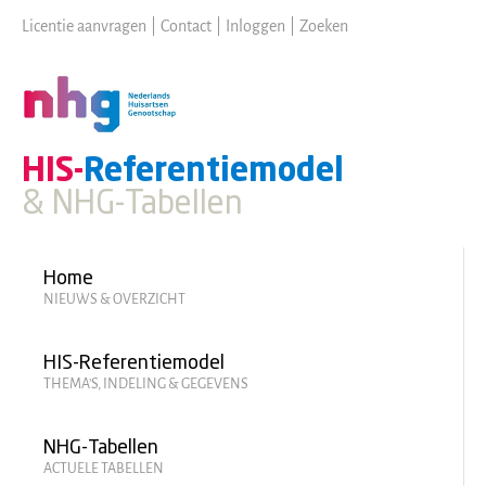
Skip
Licentie aanvragen
|
Contact
|
Inloggen
|
Zoeken
to
main
content
HIS-
Referentiemodel
& NHG-Tabellen
Hoofdmenu
Home
NIEUWS & OVERZICHT
HIS-Referentiemodel
THEMA'S, INDELING & GEGEVENS
NHG-Tabellen
ACTUELE TABELLEN