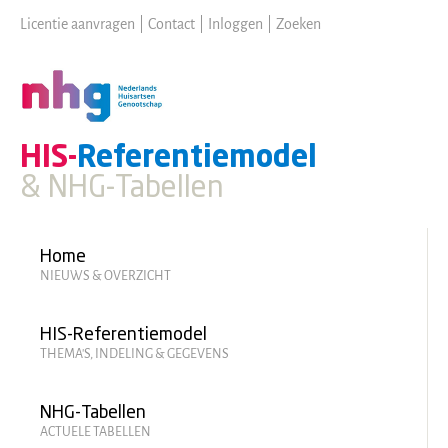
Skip
Licentie aanvragen
|
Contact
|
Inloggen
|
Zoeken
to
main
content
HIS-
Referentiemodel
& NHG-Tabellen
Hoofdmenu
Home
NIEUWS & OVERZICHT
HIS-Referentiemodel
THEMA'S, INDELING & GEGEVENS
NHG-Tabellen
ACTUELE TABELLEN