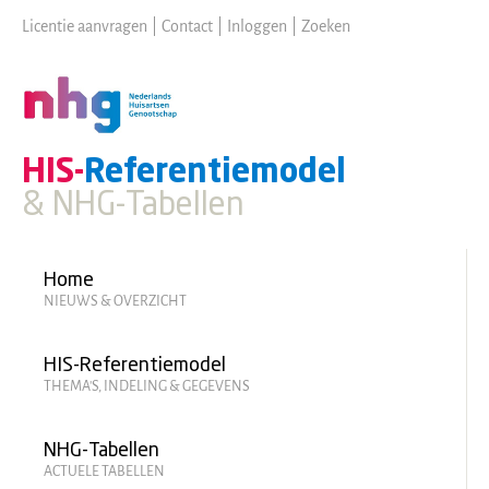
Skip
Licentie aanvragen
|
Contact
|
Inloggen
|
Zoeken
to
main
content
HIS-
Referentiemodel
& NHG-Tabellen
Hoofdmenu
Home
NIEUWS & OVERZICHT
HIS-Referentiemodel
THEMA'S, INDELING & GEGEVENS
NHG-Tabellen
ACTUELE TABELLEN