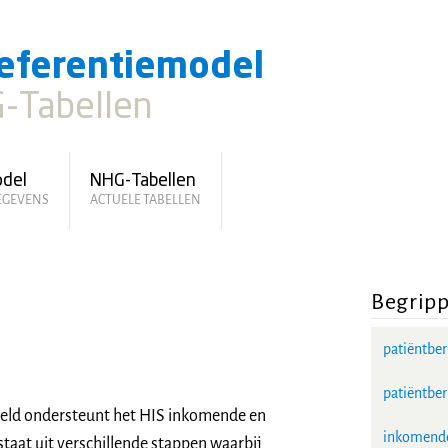
eferentiemodel
-Tabellen
odel
NHG-Tabellen
GEGEVENS
ACTUELE TABELLEN
Begrip
patiëntber
patiëntber
eld ondersteunt het HIS inkomende en
inkomende
taat uit verschillende stappen waarbij