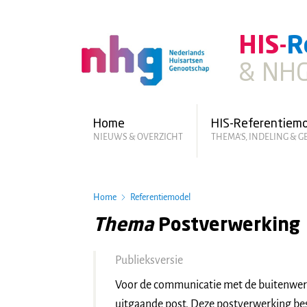
Skip
to
HIS-
R
main
content
& NHG
Hoofdmenu
Home
HIS-Referentiem
NIEUWS & OVERZICHT
THEMA'S, INDELING & 
Home
Referentiemodel
Thema
Postverwerking
Publieksversie
Voor de communicatie met de buitenwer
uitgaande post. Deze postverwerking bes