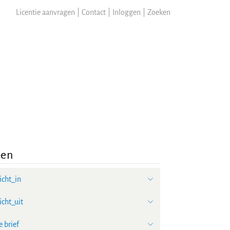
Licentie aanvragen
|
Contact
|
Inloggen
|
Zoeken
pen
icht_in
icht_uit
 brief