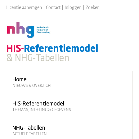
Skip
Licentie aanvragen
|
Contact
|
Inloggen
|
Zoeken
to
main
content
HIS-
Referentiemodel
& NHG-Tabellen
Hoofdmenu
Home
NIEUWS & OVERZICHT
HIS-Referentiemodel
THEMA'S, INDELING & GEGEVENS
NHG-Tabellen
ACTUELE TABELLEN