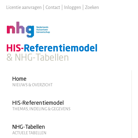
Skip
Licentie aanvragen
|
Contact
|
Inloggen
|
Zoeken
to
main
content
HIS-
Referentiemodel
& NHG-Tabellen
Hoofdmenu
Home
NIEUWS & OVERZICHT
HIS-Referentiemodel
THEMA'S, INDELING & GEGEVENS
NHG-Tabellen
ACTUELE TABELLEN