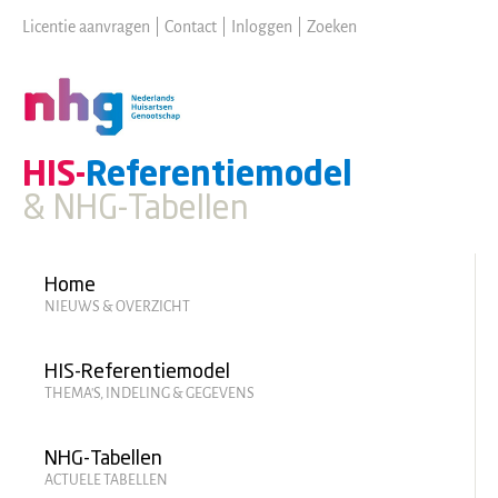
Skip
Licentie aanvragen
|
Contact
|
Inloggen
|
Zoeken
to
main
content
HIS-
Referentiemodel
& NHG-Tabellen
Hoofdmenu
Home
NIEUWS & OVERZICHT
HIS-Referentiemodel
THEMA'S, INDELING & GEGEVENS
NHG-Tabellen
ACTUELE TABELLEN