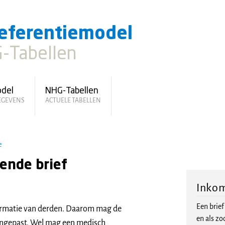
eferentiemodel
-Tabellen
odel
NHG-Tabellen
GEGEVENS
ACTUELE TABELLEN
e
ende brief
Inkom
Een brie
ormatie van derden. Daarom mag de
en als zo
angepast. Wel mag een medisch