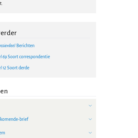
t.
verder
ssierdeel
Berichten
l 69
Soort correspondentie
l 12
Soort derde
pen
nkomende-brief
tem