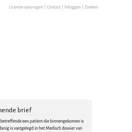
Licentie aanvragen
|
Contact
|
Inloggen
|
Zoeken
ende brief
f betreffende een patiënt die binnengekomen is
danig is vastgelegd in het Medisch dossier van