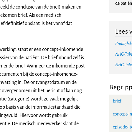
de patiën
eld de conclusie van de brief) maken en
ekomen brief. Als een medisch
efinitief opslaat, is het vanaf dat
Lees 
Praktijkdo
rwerking, staat er een concept-inkomende
NHG-Tabe
sier van de patiënt. De briefinhoud zelf is
NHG-Tabe
mende-brief. Wanneer de inkomende post
e documenten bij de concept-inkomende-
nvatting in. De ontvangstdatum en de
Begrip
dt overgenomen uit het bericht of kan nog
tie (categorie) wordt zo vaak mogelijk
brief
 op basis van de informatiestandaard die
concept-i
n ingevuld. Hiervoor wordt gebruik
ntie. De medisch medewerker slaat de
episode-i