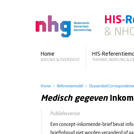
Skip
to
HIS-
R
main
content
& NHG
Hoofdmenu
Home
HIS-Referentiem
NIEUWS & OVERZICHT
THEMA'S, INDELING & 
Home
Referentiemodel
Dossierdeel Correspondenti
Medisch gegeven
Inkom
Publieksversie
Een concept-inkomende-brief bevat inf
briefinhoud niet worden veranderd of a