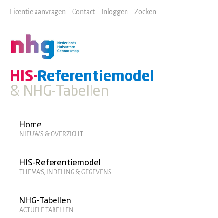
Skip
Licentie aanvragen
|
Contact
|
Inloggen
|
Zoeken
to
main
content
HIS-
Referentiemodel
& NHG-Tabellen
Hoofdmenu
Home
NIEUWS & OVERZICHT
HIS-Referentiemodel
THEMA'S, INDELING & GEGEVENS
NHG-Tabellen
ACTUELE TABELLEN