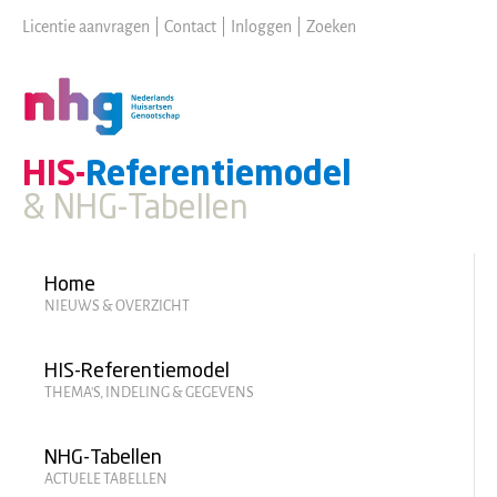
Skip
Licentie aanvragen
|
Contact
|
Inloggen
|
Zoeken
to
main
content
HIS-
Referentiemodel
& NHG-Tabellen
Hoofdmenu
Home
NIEUWS & OVERZICHT
HIS-Referentiemodel
THEMA'S, INDELING & GEGEVENS
NHG-Tabellen
ACTUELE TABELLEN